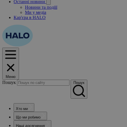
Останні новини
Новини та подіїї
Ми у медіа
Кар'єра в HALO
Меню
Пошук
Пошук
Хто ми
Що ми робимо
Наші досягнення