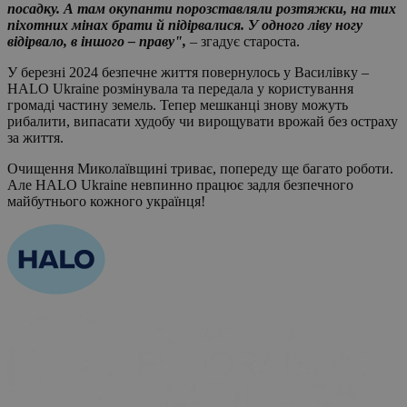
посадку. А там окупанти порозставляли розтяжки, на тих
піхотних мінах брати й підірвалися. У одного ліву ногу
відірвало, в іншого – праву",
– згадує староста.
У березні 2024 безпечне життя повернулось у Василівку –
HALO Ukraine розмінувала та передала у користування
громаді частину земель. Тепер мешканці знову можуть
рибалити, випасати худобу чи вирощувати врожай без остраху
за життя.
Очищення Миколаївщині триває, попереду ще багато роботи.
Але HALO Ukraine невпинно працює задля безпечного
майбутнього кожного українця!