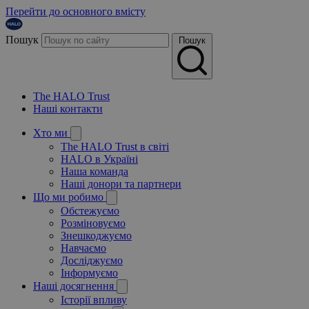
Перейти до основного вмісту
Пошук
Пошук
The HALO Trust
Наші контакти
Хто ми
The HALO Trust в світі
HALO в Україні
Наша команда
Наші донори та партнери
Що ми робимо
Обстежуємо
Розміновуємо
Знешкоджуємо
Навчаємо
Досліджуємо
Інформуємо
Наші досягнення
Історії впливу