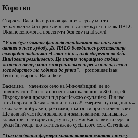
Коротко
Староста Василівки розповідає про загрозу мін та
нерозірваних боєприпасів в селі після деокупації та як HALO
Ukraine допомогла повернути безпеку на ці землі.
"У нас було багато фанатів порибалити та тих, хто
активно пасе худобу. До HALO доводилось розставляти
саморобні таблички «Стоп міни», щоб вберегти людей.
Нині землі розміновано. Це значно покращило людям
життя: тепер вони можуть вільно пересуватись, вести
господарство та ходити до річки",
– розповідає Іван
Гентош, староста Василівки.
Василівка – маленьке село на Миколаївщині, де до
повномасштабного вторгнення мешкало понад 800 людей.
Півроку вони провели під російською окупацією. Під час
втечі ворожі війська залишили по собі смертельну спадщину –
саморобні вибухівки, розтяжки, піхотні та протитанкові міни.
Ще довгий час після звільнення замінованими залишались
кілометри територій: підступи до самої Василівки та береги
річки Інгулець, що тяглись аж до сусіднього села Євгенівка.
"Там два брати-фермери хотіли вивезти сміття з поля у