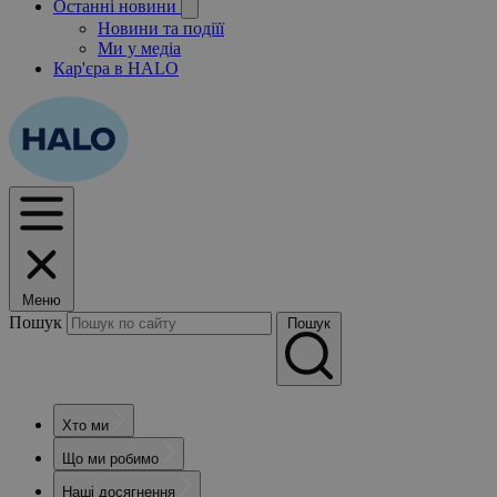
Останні новини
Новини та подіїї
Ми у медіа
Кар'єра в HALO
Меню
Пошук
Пошук
Хто ми
Що ми робимо
Наші досягнення