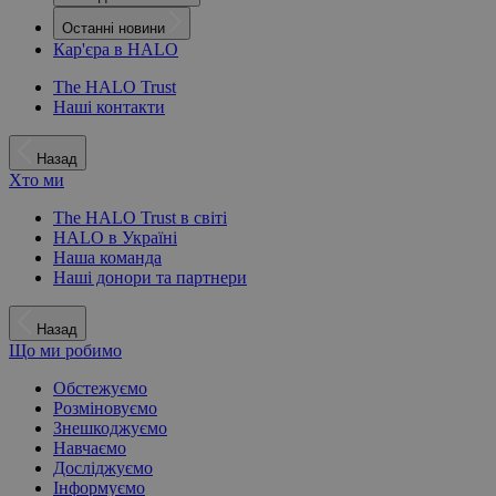
Останні новини
Кар'єра в HALO
The HALO Trust
Наші контакти
Назад
Хто ми
The HALO Trust в світі
HALO в Україні
Наша команда
Наші донори та партнери
Назад
Що ми робимо
Обстежуємо
Розміновуємо
Знешкоджуємо
Навчаємо
Досліджуємо
Інформуємо