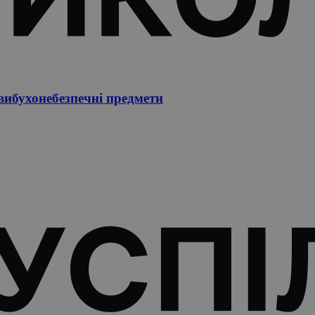
ибухонебезпечні предмети