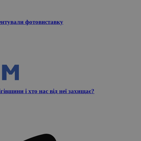
зентували фотовиставку
ігівщини і хто нас від неї захищає?