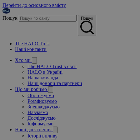
Перейти до основного вмісту
Пошук
Пошук
The HALO Trust
Наші контакти
Хто ми
The HALO Trust в світі
HALO в Україні
Наша команда
Наші донори та партнери
Що ми робимо
Обстежуємо
Розміновуємо
Знешкоджуємо
Навчаємо
Досліджуємо
Інформуємо
Наші досягнення
Історії впливу