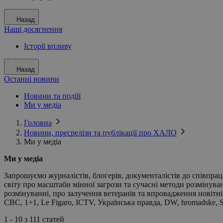
Назад
Наші досягнення
Історії впливу
Назад
Останні новини
Новини та подіїї
Ми у медіа
Головна
Новини, пресрелізи та публікації про ХАЛО
Ми у медіа
Ми у медіа
Запрошуємо журналістів, блогерів, документалістів до співпраці
світу про масштаби мінної загрози та сучасні методи розмінува
розмінуванні, про залучення ветеранів та впровадження новітні
CBC, 1+1, Le Figaro, ICTV, Українська правда, DW, hromadske, 
1 - 10 з 111
статей