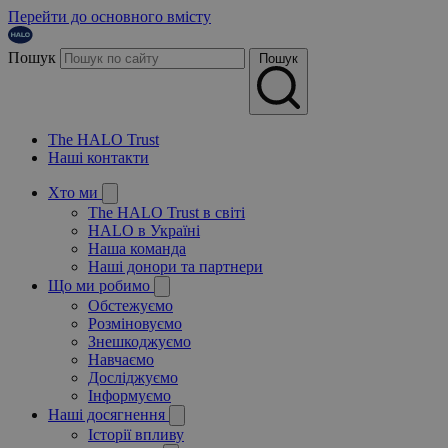
Перейти до основного вмісту
Пошук
Пошук
The HALO Trust
Наші контакти
Хто ми
The HALO Trust в світі
HALO в Україні
Наша команда
Наші донори та партнери
Що ми робимо
Обстежуємо
Розміновуємо
Знешкоджуємо
Навчаємо
Досліджуємо
Інформуємо
Наші досягнення
Історії впливу