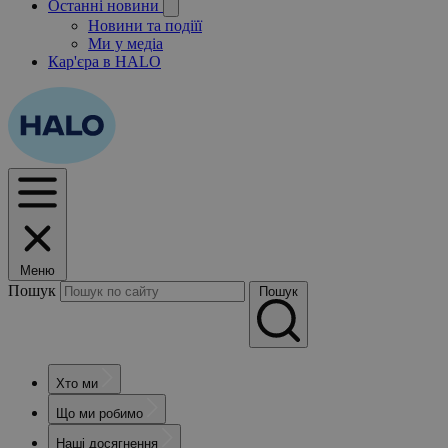
Останні новини
Новини та подіїї
Ми у медіа
Кар'єра в HALO
Меню
Пошук
Пошук
Хто ми
Що ми робимо
Наші досягнення