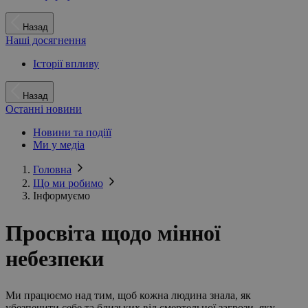
Назад
Наші досягнення
Історії впливу
Назад
Останні новини
Новини та подіїї
Ми у медіа
Головна
Що ми робимо
Інформуємо
Просвіта щодо мінної
небезпеки
Ми працюємо над тим, щоб кожна людина знала, як
убезпечити себе та близьких від смертельної загрози, яку