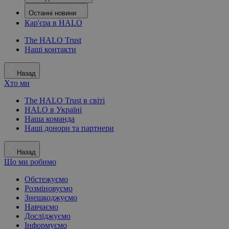
Останні новини
Кар'єра в HALO
The HALO Trust
Наші контакти
Назад
Хто ми
The HALO Trust в світі
HALO в Україні
Наша команда
Наші донори та партнери
Назад
Що ми робимо
Обстежуємо
Розміновуємо
Знешкоджуємо
Навчаємо
Досліджуємо
Інформуємо