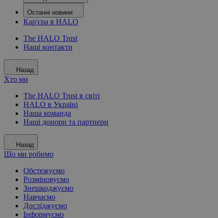
Останні новини
Кар'єра в HALO
The HALO Trust
Наші контакти
Назад
Хто ми
The HALO Trust в світі
HALO в Україні
Наша команда
Наші донори та партнери
Назад
Що ми робимо
Обстежуємо
Розміновуємо
Знешкоджуємо
Навчаємо
Досліджуємо
Інформуємо